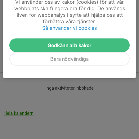
För dig som är 13 år eller äldre.
Vi använder oss av kakor (cookies) för att vår
webbplats ska fungera bra för dig. De används
Perfekt även för dig som pensionär.
även för webbanalys i syfte att hjälpa oss att
förbättra våra tjänster.
Ljustorps IF, gymmet.
Så använder vi cookies
Medlemskap i IF krävs.
Läs mer
Godkänn alla kakor
Bara nödvändiga
Kommande aktiviteter
Inga aktiviteter inbokade
Hela kalendern