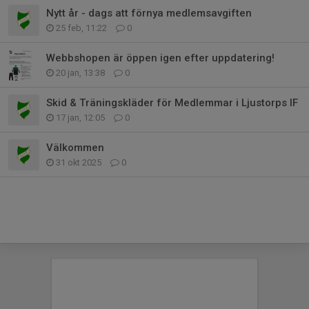
Nytt år - dags att förnya medlemsavgiften
25 feb, 11:22
0
Webbshopen är öppen igen efter uppdatering!
20 jan, 13:38
0
Skid & Träningskläder för Medlemmar i Ljustorps IF
17 jan, 12:05
0
Välkommen
31 okt 2025
0