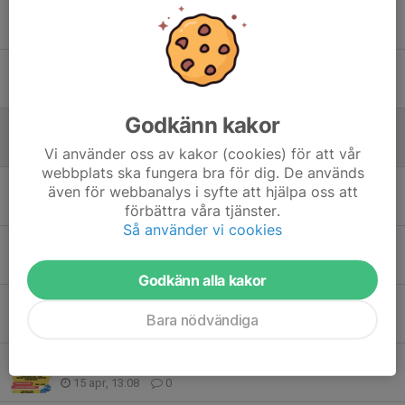
Ny styrelse vald vid årsmötet
25 jun, 17:53
0
Inget sommarläger i år, men hängkväll i Burtjärn måndag 15 juni
8 jun, 18:57
0
Godkänn kakor
Herrlaget söker sponsorer
2 jun, 18:59
0
Vi använder oss av kakor (cookies) för att vår
webbplats ska fungera bra för dig. De används
Nu är det dags för Ljustorps IFś herrlag
även för webbanalys i syfte att hjälpa oss att
26 maj, 21:03
0
förbättra våra tjänster.
Så använder vi cookies
Kanotbokning
18 maj, 16:08
0
Godkänn alla kakor
Nu är det dags att fylla på med nya krafter i Ljustorp
Bara nödvändiga
25 apr, 22:43
0
För dig Senior
15 apr, 13:08
0