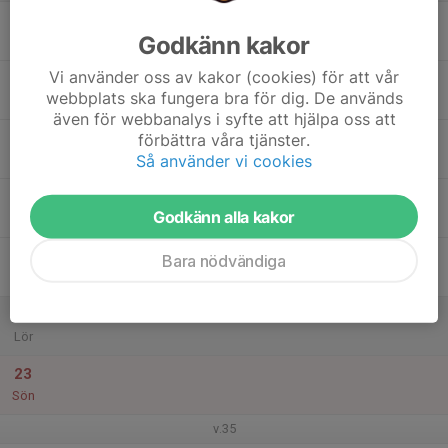
17
18:00
Ljustorpsträning
Godkänn kakor
19:00
Mån
Ljustorps IP
Vi använder oss av kakor (cookies) för att vår
18
webbplats ska fungera bra för dig. De används
Tis
även för webbanalys i syfte att hjälpa oss att
19
förbättra våra tjänster.
Så använder vi cookies
Ons
20
Godkänn alla kakor
Tor
21
Bara nödvändiga
Fre
22
Lör
23
Sön
v.35