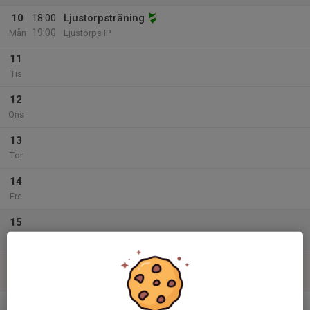
10
18:00
Ljustorpsträning
19:00
Mån
Ljustorps IP
11
Tis
12
Ons
13
Tor
14
Fre
15
Lör
16
Sön
v.34