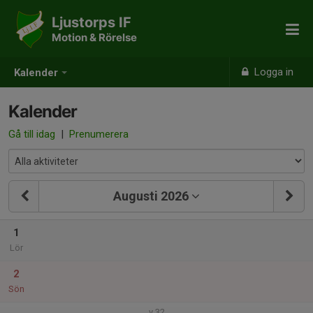
Ljustorps IF
Motion & Rörelse
Logga in
Kalender
Kalender
Gå till idag
|
Prenumerera
Augusti 2026
1
Lör
2
Sön
v.32