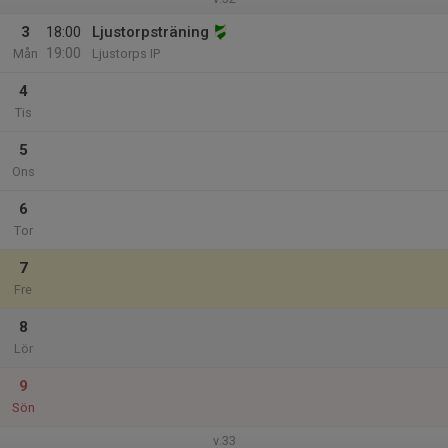
3
18:00
Ljustorpsträning
19:00
Mån
Ljustorps IP
4
Tis
5
Ons
6
Tor
7
Fre
8
Lör
9
Sön
v.33